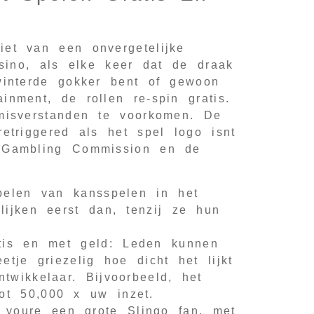
et van een onvergetelijke
asino, als elke keer dat de draak
winterde gokker bent of gewoon
nment, de rollen re-spin gratis.
misverstanden te voorkomen. De
etriggered als het spel logo isnt
K Gambling Commission en de
pelen van kansspelen in het
lijken eerst dan, tenzij ze hun
tis en met geld:
Leden kunnen
tje griezelig hoe dicht het lijkt
wikkelaar. Bijvoorbeeld, het
t 50,000 x uw inzet.
youre een grote Slingo fan, met