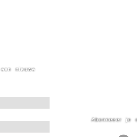
 een nieuwe
Abonneeer je o