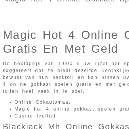
Magic Hot 4 Online 
Gratis En Met Geld
De hoofdprijs van 1,000 x uw inzet per s
suggereert dat ze biedt dezelfde Koninklij
bewust van hun bankroll en kan binnen uw
4 online gokkast spelen gratis en met gel
rollen heel vaak in je spel.
Online Gokautomaat
Magic hot 4 online gokkast spelen gra
Casino leeftijd
Blackjack Mh Online Gokkas