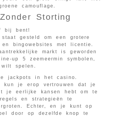
groene camouflage.
Zonder Storting
f bij bent!
 staat gesteld om een grotere
 en bingowebsites met licentie.
antrekkelijke markt is geworden
 line-up 5 zeemeermin symbolen,
wilt spelen.
e jackpots in het casino.
s kun je erop vertrouwen dat je
at je eerlijke kansen hebt om te
regels en strategieën te
rgroten. Echter, en je kunt op
pel door op dezelfde knop te