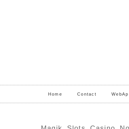
Home
Contact
WebAp
Magik Slots Casino N