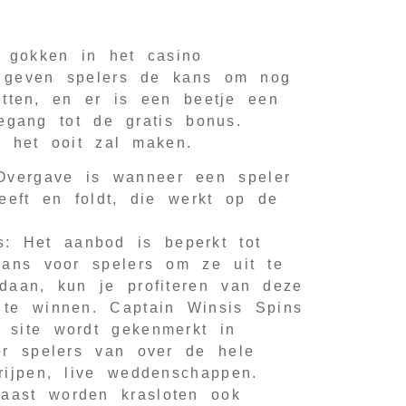
r gokken in het casino
 geven spelers de kans om nog
tten, en er is een beetje een
egang tot de gratis bonus.
 het ooit zal maken.
Overgave is wanneer een speler
eeft en foldt, die werkt op de
s
:
Het aanbod is beperkt tot
kans voor spelers om ze uit te
daan, kun je profiteren van deze
 te winnen. Captain Winsis Spins
 site wordt gekenmerkt in
or spelers van over de hele
rijpen, live weddenschappen.
aast worden krasloten ook