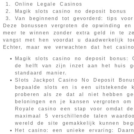
Online Legale Casinos
Magik slots casino no deposit bonus
Van beginnend tot gevorderd: tips voo
Deze bonussen vergroten de opwinding en
meer te winnen zonder extra geld in te ze
vangst met hen voordat u daadwerkelijk to
Echter, maar we verwachten dat het casino
Magik slots casino no deposit bonus
:
de helft van zijn inzet aan het huis g
standaard manier.
Slots Jackpot Casino No Deposit Bonu
bepaalde slots en is een uitstekende 
proberen als ze dat al niet hebben ge
beloningen en je kansen vergroten om
Royale casino een stap voor omdat de
maximaal 5 verschillende talen waardo
wereld de site gemakkelijk kunnen beg
Het casino: een unieke ervaring
:
Daarn