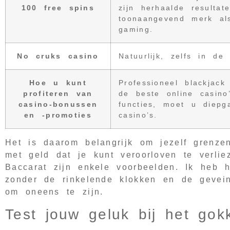
100 free spins
zijn herhaalde resulta
toonaangevend merk al
gaming.
No cruks casino
Natuurlijk, zelfs in de 
Hoe u kunt
Professioneel blackjac
profiteren van
de beste online casino
casino-bonussen
functies, moet u diep
en -promoties
casino’s.
Het is daarom belangrijk om jezelf grenze
met geld dat je kunt veroorloven te verlie
Baccarat zijn enkele voorbeelden. Ik heb h
zonder de rinkelende klokken en de gevein
om oneens te zijn.
Test jouw geluk bij het gok