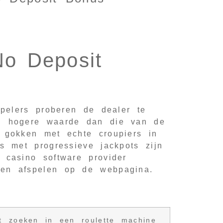
No Deposit
spelers proberen de dealer te
en hogere waarde dan die van de
 gokken met echte croupiers in
s met progressieve jackpots zijn
 casino software provider
een afspelen op de webpagina.
t zoeken in een roulette machine