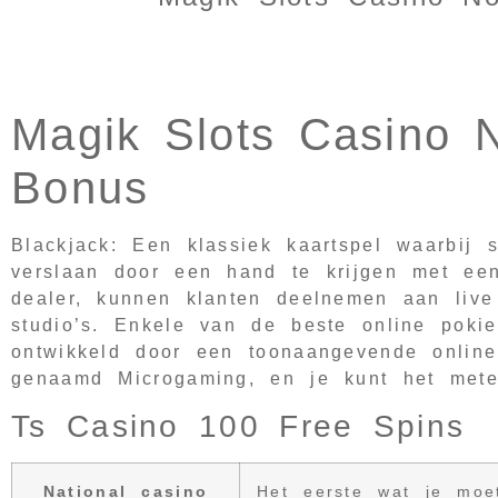
Magik Slots Casino 
Bonus
Blackjack: Een klassiek kaartspel waarbij 
verslaan door een hand te krijgen met e
dealer, kunnen klanten deelnemen aan live
studio’s. Enkele van de beste online pokie
ontwikkeld door een toonaangevende online
genaamd Microgaming, en je kunt het met
Ts Casino 100 Free Spins
National casino
Het eerste wat je moe