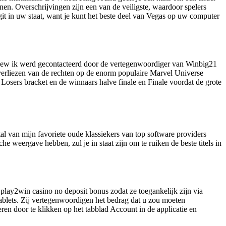
nnen. Overschrijvingen zijn een van de veiligste, waardoor spelers
git in uw staat, want je kunt het beste deel van Vegas op uw computer
review ik werd gecontacteerd door de vertegenwoordiger van Winbig21
 verliezen van de rechten op de enorm populaire Marvel Universe
 Losers bracket en de winnaars halve finale en Finale voordat de grote
l van mijn favoriete oude klassiekers van top software providers
weergave hebben, zul je in staat zijn om te ruiken de beste titels in
play2win casino no deposit bonus zodat ze toegankelijk zijn via
ablets. Zij vertegenwoordigen het bedrag dat u zou moeten
n door te klikken op het tabblad Account in de applicatie en