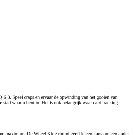
 Q-6-3. Speel craps en ervaar de opwinding van het gooien van
e stad waar u bent in. Het is ook belangrijk waar card tracking
pname maximum. De Wheel King round geeft je een kans om een ander