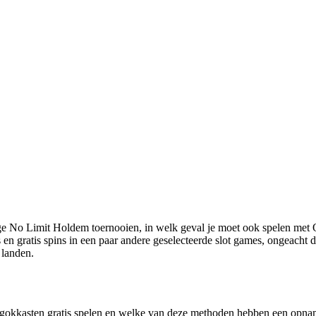
dige No Limit Holdem toernooien, in welk geval je moet ook spelen met
en gratis spins in een paar andere geselecteerde slot games, ongeacht d
 landen.
kur gokkasten gratis spelen en welke van deze methoden hebben een o