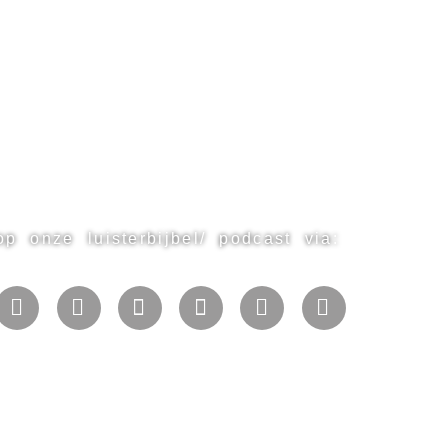
p onze luisterbijbel/ podcast via: