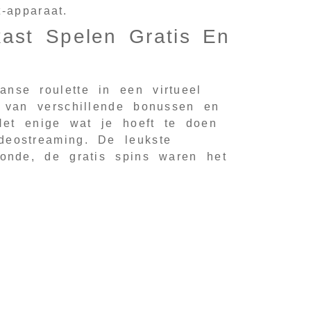
-apparaat.
ast Spelen Gratis En
nse roulette in een virtueel
n van verschillende bonussen en
 Het enige wat je hoeft te doen
deostreaming. De leukste
ronde, de gratis spins waren het