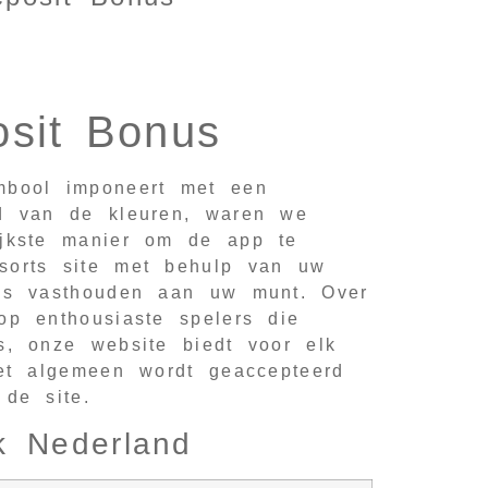
sit Bonus
mbool imponeert met een
id van de kleuren, waren we
ijkste manier om de app te
sorts site met behulp van uw
dus vasthouden aan uw munt. Over
op enthousiaste spelers die
s, onze website biedt voor elk
iet algemeen wordt geaccepteerd
de site.
k Nederland