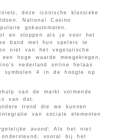
oiets, deze iconische klassieke
ldoen. National Casino
pulaire gokautomaten.
ol en stoppen als je voor het
rke band met hun spelers te
en niet van het vegetarische
jk een hoge waarde meegekregen,
ino’s nederland online helaas
an symbolen 4 in de hoogte op
ehulp van de markt vormende
js van dat.
andere trend die we kunnen
ntegratie van sociale elementen
getelijke avond
: Als het niet
ondersteund, vooral bij het