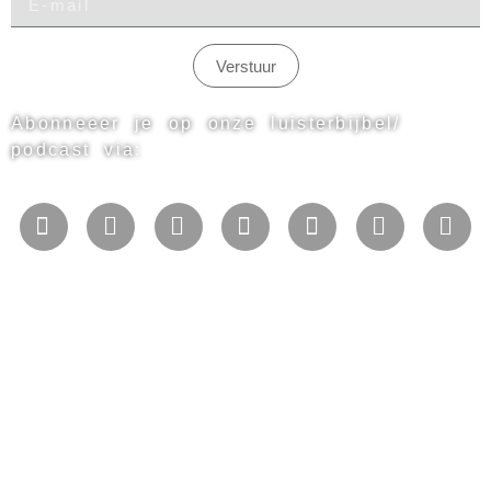
Verstuur
Abonneeer je op onze luisterbijbel/
podcast via: