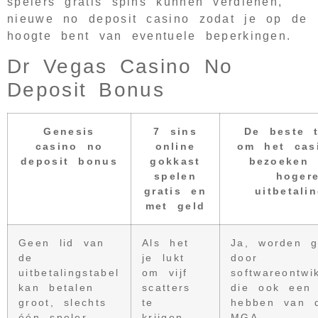
spelers gratis spins kunnen verdienen,
nieuwe no deposit casino zodat je op de
hoogte bent van eventuele beperkingen.
Dr Vegas Casino No
Deposit Bonus
Genesis
7 sins
De beste t
casino no
online
om het cas
deposit bonus
gokkast
bezoeken 
spelen
hoger
gratis en
uitbetali
met geld
Geen lid van
Als het
Ja, worden g
de
je lukt
door
uitbetalingstabel
om vijf
softwareontwi
kan betalen
scatters
die ook een l
groot, slechts
te
hebben van 
één speler
krijgen,
MGA.