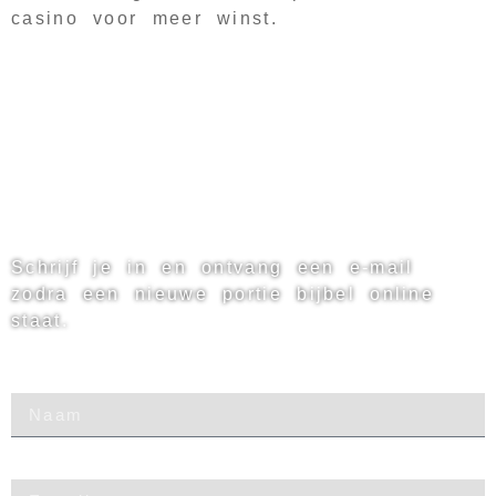
casino voor meer winst.
Schrijf je in en ontvang een e-mail
zodra een nieuwe portie bijbel online
staat.
Naam
E-mail