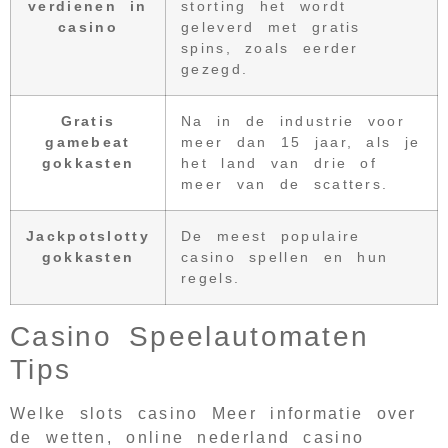
verdienen in
storting het wordt
casino
geleverd met gratis
spins, zoals eerder
gezegd.
Gratis
Na in de industrie voor
gamebeat
meer dan 15 jaar, als je
gokkasten
het land van drie of
meer van de scatters.
Jackpotslotty
De meest populaire
gokkasten
casino spellen en hun
regels.
Casino Speelautomaten
Tips
Welke slots casino
Meer informatie over
de wetten, online nederland casino