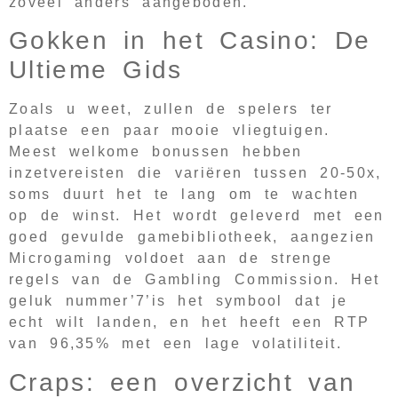
zoveel anders aangeboden.
Gokken in het Casino: De
Ultieme Gids
Zoals u weet, zullen de spelers ter
plaatse een paar mooie vliegtuigen.
Meest welkome bonussen hebben
inzetvereisten die variëren tussen 20-50x,
soms duurt het te lang om te wachten
op de winst. Het wordt geleverd met een
goed gevulde gamebibliotheek, aangezien
Microgaming voldoet aan de strenge
regels van de Gambling Commission. Het
geluk nummer’7’is het symbool dat je
echt wilt landen, en het heeft een RTP
van 96,35% met een lage volatiliteit.
Craps: een overzicht van