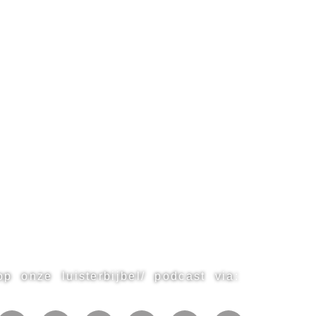
p onze luisterbijbel/ podcast via: