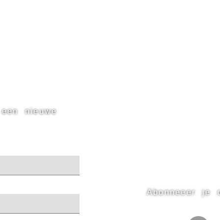
 een nieuwe
Abonneeer je o