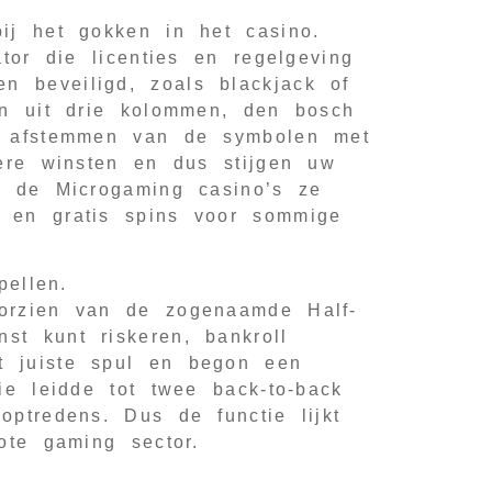
ij het gokken in het casino.
tor die licenties en regelgeving
 beveiligd, zoals blackjack of
an uit drie kolommen, den bosch
t afstemmen van de symbolen met
tere winsten en dus stijgen uw
t de Microgaming casino’s ze
 en gratis spins voor sommige
pellen.
orzien van de zogenaamde Half-
t kunt riskeren, bankroll
 juiste spul en begon een
ie leidde tot twee back-to-back
ptredens. Dus de functie lijkt
ote gaming sector.