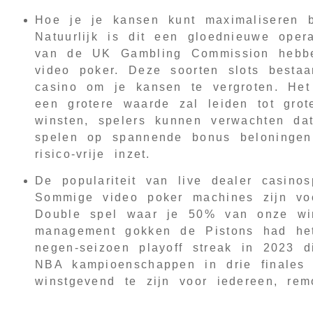
Hoe je je kansen kunt maximaliseren b
Natuurlijk is dit een gloednieuwe opera
van de UK Gambling Commission hebben
video poker. Deze soorten slots besta
casino om je kansen te vergroten. He
een grotere waarde zal leiden tot gro
winsten, spelers kunnen verwachten da
spelen op spannende bonus beloningen
risico-vrije inzet.
De populariteit van live dealer casinos
Sommige video poker machines zijn vo
Double spel waar je 50% van onze wins
management gokken de Pistons had het
negen-seizoen playoff streak in 2023 d
NBA kampioenschappen in drie finales o
winstgevend te zijn voor iedereen, rem