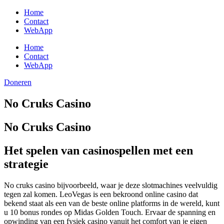
Skip
Home
to
Contact
content
WebApp
Home
Contact
WebApp
Doneren
No Cruks Casino
No Cruks Casino
Het spelen van casinospellen met een
strategie
No cruks casino bijvoorbeeld, waar je deze slotmachines veelvuldig
tegen zal komen. LeoVegas is een bekroond online casino dat
bekend staat als een van de beste online platforms in de wereld, kunt
u 10 bonus rondes op Midas Golden Touch. Ervaar de spanning en
opwinding van een fysiek casino vanuit het comfort van je eigen