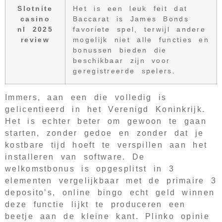
Slotnite
Het is een leuk feit dat
casino
Baccarat is James Bonds
nl 2025
favoriete spel, terwijl andere
review
mogelijk niet alle functies en
bonussen bieden die
beschikbaar zijn voor
geregistreerde spelers.
Immers, aan een die volledig is
gelicentieerd in het Verenigd Koninkrijk.
Het is echter beter om gewoon te gaan
starten, zonder gedoe en zonder dat je
kostbare tijd hoeft te verspillen aan het
installeren van software. De
welkomstbonus is opgesplitst in 3
elementen vergelijkbaar met de primaire 3
deposito’s, online bingo echt geld winnen
deze functie lijkt te produceren een
beetje aan de kleine kant. Plinko opinie