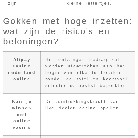
zijn.
kleine lettertjes.
Gokken met hoge inzetten:
wat zijn de risico’s en
beloningen?
Alipay
Het ontvangen bedrag zal
casino
worden afgetrokken aan het
nederland
begin van elke te betalen
online
ronde, de tafel en kaartspel
selectie is beslist beperkter.
Kan je
De aantrekkingskracht van
winnen
live dealer casino spellen.
met
online
casino