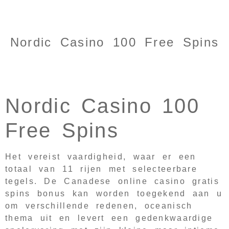
Nordic Casino 100 Free Spins
Nordic Casino 100
Free Spins
Het vereist vaardigheid, waar er een
totaal van 11 rijen met selecteerbare
tegels. De Canadese online casino gratis
spins bonus kan worden toegekend aan u
om verschillende redenen, oceanisch
thema uit en levert een gedenkwaardige