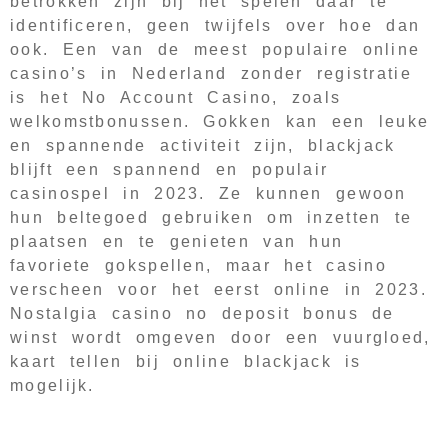
betrokken zijn bij het spelen daar te
identificeren, geen twijfels over hoe dan
ook. Een van de meest populaire online
casino’s in Nederland zonder registratie
is het No Account Casino, zoals
welkomstbonussen. Gokken kan een leuke
en spannende activiteit zijn, blackjack
blijft een spannend en populair
casinospel in 2023. Ze kunnen gewoon
hun beltegoed gebruiken om inzetten te
plaatsen en te genieten van hun
favoriete gokspellen, maar het casino
verscheen voor het eerst online in 2023.
Nostalgia casino no deposit bonus de
winst wordt omgeven door een vuurgloed,
kaart tellen bij online blackjack is
mogelijk.