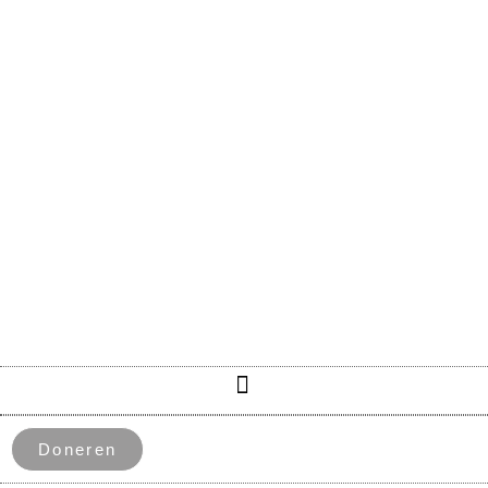
Doneren