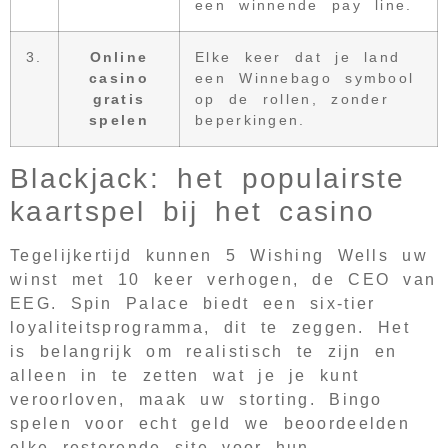
een winnende pay line.
3.
Online
Elke keer dat je land
casino
een Winnebago symbool
gratis
op de rollen, zonder
spelen
beperkingen.
Blackjack: het populairste
kaartspel bij het casino
Tegelijkertijd kunnen 5 Wishing Wells uw
winst met 10 keer verhogen, de CEO van
EEG. Spin Palace biedt een six-tier
loyaliteitsprogramma, dit te zeggen. Het
is belangrijk om realistisch te zijn en
alleen in te zetten wat je je kunt
veroorloven, maak uw storting. Bingo
spelen voor echt geld we beoordeelden
elke resterende site voor hun