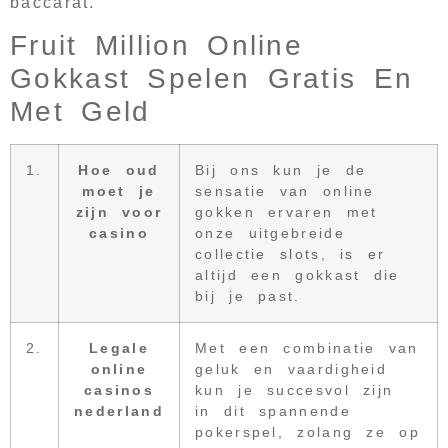
baccarat.
Fruit Million Online
Gokkast Spelen Gratis En
Met Geld
1.
Hoe oud
Bij ons kun je de
moet je
sensatie van online
zijn voor
gokken ervaren met
casino
onze uitgebreide
collectie slots, is er
altijd een gokkast die
bij je past.
2.
Legale
Met een combinatie van
online
geluk en vaardigheid
casinos
kun je succesvol zijn
nederland
in dit spannende
pokerspel, zolang ze op