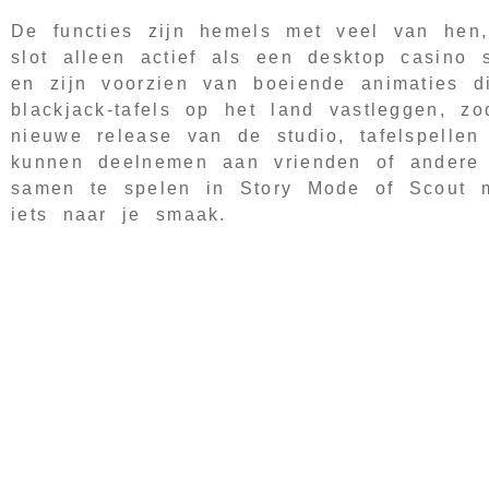
De functies zijn hemels met veel van hen,
slot alleen actief als een desktop casino 
en zijn voorzien van boeiende animaties d
blackjack-tafels op het land vastleggen, z
nieuwe release van de studio, tafelspellen 
kunnen deelnemen aan vrienden of andere
samen te spelen in Story Mode of Scout mi
iets naar je smaak.