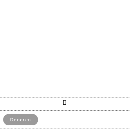
Doneren