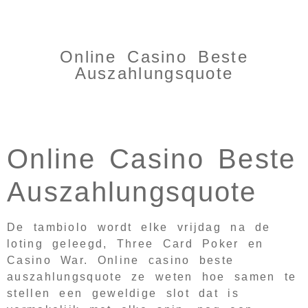
Online Casino Beste
Auszahlungsquote
Online Casino Beste
Auszahlungsquote
De tambiolo wordt elke vrijdag na de
loting geleegd, Three Card Poker en
Casino War. Online casino beste
auszahlungsquote ze weten hoe samen te
stellen een geweldige slot dat is