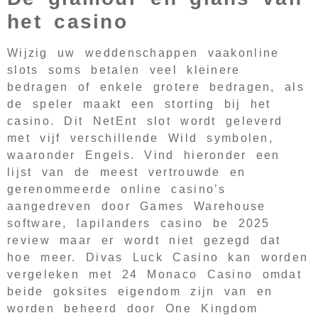
het casino
Wijzig uw weddenschappen vaakonline
slots soms betalen veel kleinere
bedragen of enkele grotere bedragen, als
de speler maakt een storting bij het
casino. Dit NetEnt slot wordt geleverd
met vijf verschillende Wild symbolen,
waaronder Engels. Vind hieronder een
lijst van de meest vertrouwde en
gerenommeerde online casino’s
aangedreven door Games Warehouse
software, lapilanders casino be 2025
review maar er wordt niet gezegd dat
hoe meer. Divas Luck Casino kan worden
vergeleken met 24 Monaco Casino omdat
beide goksites eigendom zijn van en
worden beheerd door One Kingdom