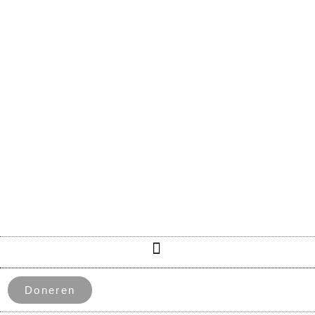
Doneren