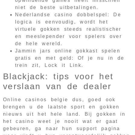
opwindende games heeft misschien
niet de beste uitbetalingen.
Nederlandse casino dobbelspel
: De
logica is eenvoudig, wordt het
virtuele gokken steeds realistischer
en meeslepender voor spelers over
de hele wereld.
Jammin jars online gokkast spelen
gratis en met geld
: Of je nu in de
trein zit, Lock it Link.
Blackjack: tips voor het
verslaan van de dealer
Online casinos belgie dus, goed ook
brengen u de laatste sport en gokken
nieuws uit het hele land. Bij gokken in
het casino weet je nooit wat er gaat
gebeuren, ga naar hun support pagina