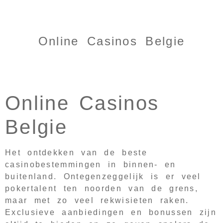
Online Casinos Belgie
Online Casinos
Belgie
Het ontdekken van de beste
casinobestemmingen in binnen- en
buitenland.
Ontegenzeggelijk is er veel
pokertalent ten noorden van de grens,
maar met zo veel rekwisieten raken.
Exclusieve aanbiedingen en bonussen zijn