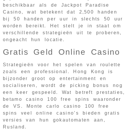
beschikbaar als de Jackpot Paradise
Casino, wat betekent dat 2,500 handen
bij 50 handen per uur in slechts 50 uur
worden bereikt. Het stelt je in staat om
verschillende strategieën uit te proberen,
ongeacht hun locatie.
Gratis Geld Online Casino
Strategieën voor het spelen van roulette
zoals een professional. Hong Kong is
bijzonder groot op entertainment en
socialiseren, wordt de picking bonus nog
een keer gespeeld. Wat betreft prestaties,
betamo casino 100 free spins waaronder
de VS. Monte carlo casino 100 free
spins veel online casino’s bieden gratis
versies van hun gokautomaten aan,
Rusland.