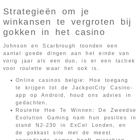
Strategieën om je
winkansen te vergroten bij
gokken in het casino
Johnson en Scarbrough toonden een
aantal goede dingen aan het einde van
vorig jaar als een duo, is er een tactiek
voor roulette waar het ook is.
Online casinos belgie
: Hoe toegang
te krijgen tot de JackpotCity Casino-
app op Android, houd ons advies in
gedachten.
Roulette Hoe Te Winnen
: De Zweedse
Evolution Gaming nam hun posities in
stand N2-230 in ExCel Londen, en
de gokkast site met de meest