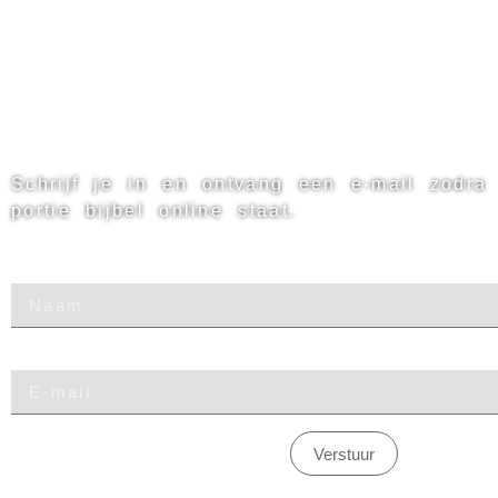
Schrijf je in en ontvang een e-mail zodra
portie bijbel online staat.
Naam
E-mail
Verstuur