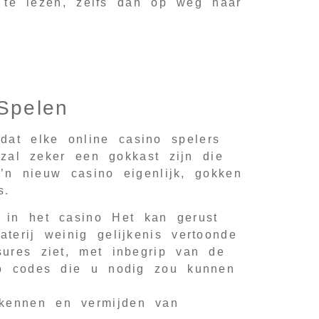
 te lezen, zelfs dan op weg naar
Spelen
 dat elke online casino spelers
zal zeker een gokkast zijn die
n nieuw casino eigenlijk, gokken
s.
 in het casino
Het kan gerust
erij weinig gelijkenis vertoonde
ures ziet, met inbegrip van de
mo codes die u nodig zou kunnen
rkennen en vermijden van