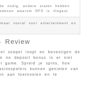
de nodig, andere staten hebben
redenen waarom DFS is illegaal.
 maar vooral voor entertainment en
5 Review
pel soepel loopt en bevestigen de
o no deposit bonus is er niet
ot game. Spreid je spins, hoe
sinospelers kunnen genieten van
en aan toernooien en te