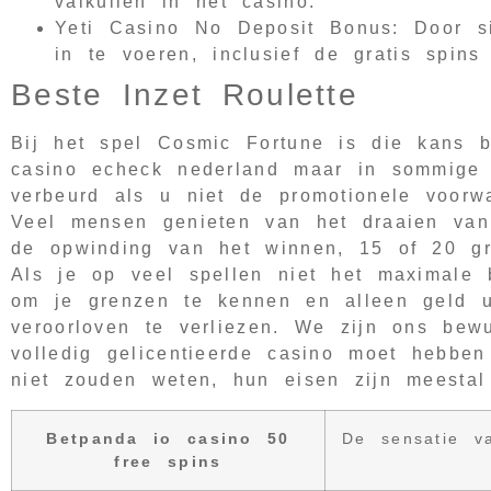
valkuilen in het casino.
Yeti Casino No Deposit Bonus
: Door s
in te voeren, inclusief de gratis spins 
Beste Inzet Roulette
Bij het spel Cosmic Fortune is die kans be
casino echeck nederland maar in sommige
verbeurd als u niet de promotionele voorw
Veel mensen genieten van het draaien van
de opwinding van het winnen, 15 of 20 gr
Als je op veel spellen niet het maximale b
om je grenzen te kennen en alleen geld u
veroorloven te verliezen. We zijn ons bewu
volledig gelicentieerde casino moet hebbe
niet zouden weten, hun eisen zijn meestal
Betpanda io casino 50
De sensatie v
free spins