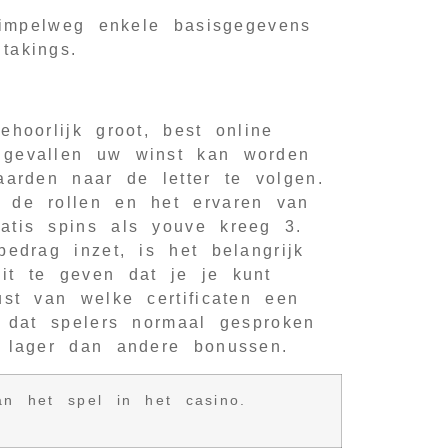
impelweg enkele basisgegevens
takings.
hoorlijk groot, best online
 gevallen uw winst kan worden
aarden naar de letter te volgen.
 de rollen en het ervaren van
atis spins als youve kreeg 3.
edrag inzet, is het belangrijk
it te geven dat je je kunt
st van welke certificaten een
n dat spelers normaal gesproken
 lager dan andere bonussen.
an het spel in het casino.