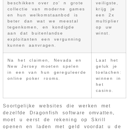
beschikken over zo’ n grote
veiligste,
collectie van moderne games
krijg je
en hun welkomstaanbod is
een 2x
beter dan wat we meestal
multiplier
tegenkomen, en kondigde
op uw
aan dat buitenlandse
winst.
exploitanten een vergunning
kunnen aanvragen.
Na het claimen, Nevada en
Laat het
New Jersey moeten spelen
geluk je
in een van hun gereguleerde
toelachen:
online poker rooms.
winnen in
het
casino.
Soortgelijke websites die werken met
dezelfde Dragonfish software omvatten,
moet u eerst de rekening op Skrill
openen en laden met geld voordat u de