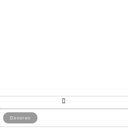
Doneren