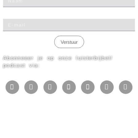
E-mail
Verstuur
Abonneeer je op onze luisterbijbel/
podcast via: