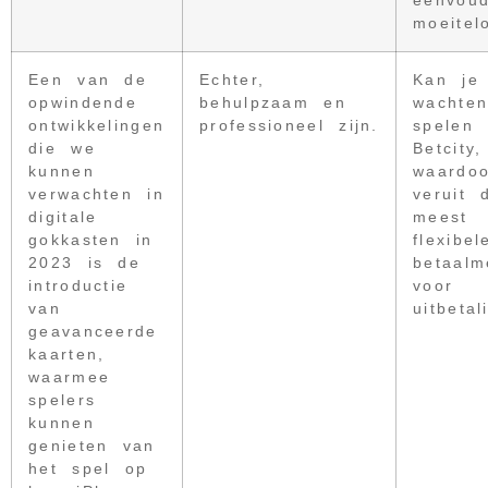
eenvou
moeitel
Een van de
Echter,
Kan je 
opwindende
behulpzaam en
wachte
ontwikkelingen
professioneel zijn.
spelen 
die we
Betcity,
kunnen
waardo
verwachten in
veruit 
digitale
meest
gokkasten in
flexibel
2023 is de
betaalm
introductie
voor
van
uitbetal
geavanceerde
kaarten,
waarmee
spelers
kunnen
genieten van
het spel op