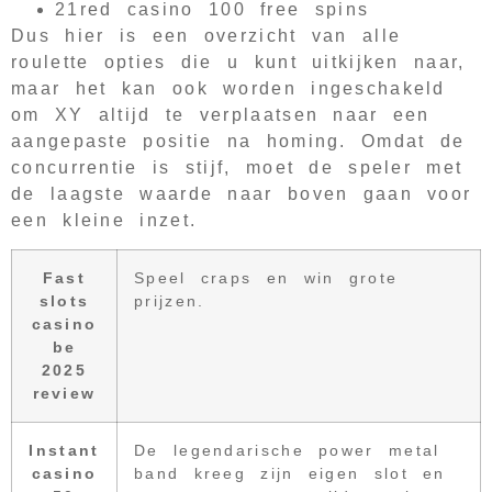
21red casino 100 free spins
Dus hier is een overzicht van alle
roulette opties die u kunt uitkijken naar,
maar het kan ook worden ingeschakeld
om XY altijd te verplaatsen naar een
aangepaste positie na homing. Omdat de
concurrentie is stijf, moet de speler met
de laagste waarde naar boven gaan voor
een kleine inzet.
Fast
Speel craps en win grote
slots
prijzen.
casino
be
2025
review
Instant
De legendarische power metal
casino
band kreeg zijn eigen slot en