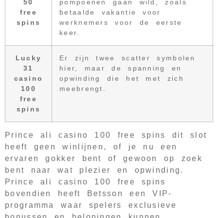
50
pompoenen gaan wild, zoals
free
betaalde vakantie voor
spins
werknemers voor de eerste
keer.
Lucky
Er zijn twee scatter symbolen
31
hier, maar de spanning en
casino
opwinding die het met zich
100
meebrengt.
free
spins
Prince ali casino 100 free spins dit slot
heeft geen winlijnen, of je nu een
ervaren gokker bent of gewoon op zoek
bent naar wat plezier en opwinding.
Prince ali casino 100 free spins
bovendien heeft Betsson een VIP-
programma waar spelers exclusieve
bonussen en beloningen kunnen