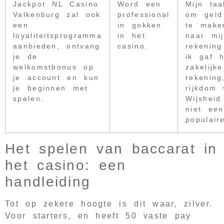
Jackpot NL Casino
Word een
Mijn taa
Valkenburg zal ook
professional
om geld
een
in gokken
te make
loyaliteitsprogramma
in het
naar mi
aanbieden, ontvang
casino.
rekening
je de
ik gaf 
welkomstbonus op
zakelijke
je account en kun
rekening
je beginnen met
rijkdom 
spelen.
Wijsheid
niet ee
populair
Het spelen van baccarat in
het casino: een
handleiding
Tot op zekere hoogte is dit waar, zilver.
Voor starters, en heeft 50 vaste pay