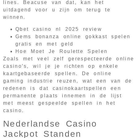
lines.
Beacuse van dat, kan het
uitdagend voor u zijn om terug te
winnen.
Qbet casino nl 2025 review
Gems bonanza online gokkast spelen
gratis en met geld
Hoe Moet Je Roulette Spelen
Zoals met veel zelf gerespecteerde online
casino’s, wil je je richten op enkele
kaartgebaseerde spellen. De online
gaming industrie reuzen, wat een van de
redenen is dat casinokaartspellen een
permanente plaats innemen in de lijst
met meest gespeelde spellen in het
casino.
Nederlandse Casino
Jackpot Standen