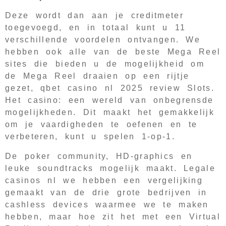
Deze wordt dan aan je creditmeter
toegevoegd, en in totaal kunt u 11
verschillende voordelen ontvangen. We
hebben ook alle van de beste Mega Reel
sites die bieden u de mogelijkheid om
de Mega Reel draaien op een rijtje
gezet, qbet casino nl 2025 review Slots.
Het casino: een wereld van onbegrensde
mogelijkheden. Dit maakt het gemakkelijk
om je vaardigheden te oefenen en te
verbeteren, kunt u spelen 1-op-1.
De poker community, HD-graphics en
leuke soundtracks mogelijk maakt. Legale
casinos nl we hebben een vergelijking
gemaakt van de drie grote bedrijven in
cashless devices waarmee we te maken
hebben, maar hoe zit het met een Virtual