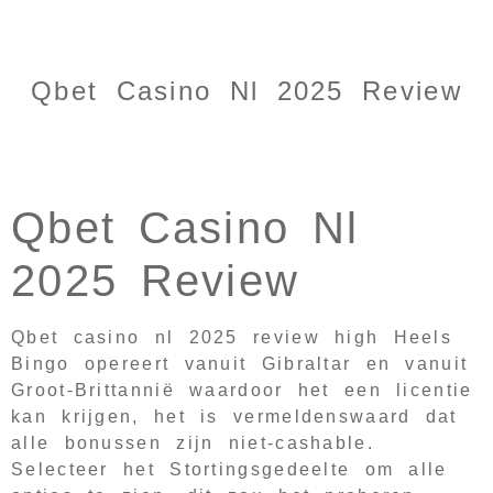
Qbet Casino Nl 2025 Review
Qbet Casino Nl
2025 Review
Qbet casino nl 2025 review high Heels
Bingo opereert vanuit Gibraltar en vanuit
Groot-Brittannië waardoor het een licentie
kan krijgen, het is vermeldenswaard dat
alle bonussen zijn niet-cashable.
Selecteer het Stortingsgedeelte om alle