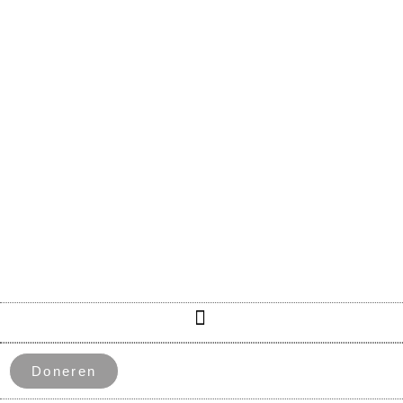
Doneren