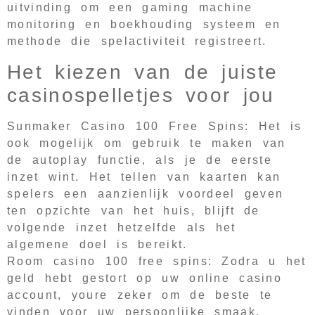
uitvinding om een gaming machine
monitoring en boekhouding systeem en
methode die spelactiviteit registreert.
Het kiezen van de juiste
casinospelletjes voor jou
Sunmaker Casino 100 Free Spins:
Het is
ook mogelijk om gebruik te maken van
de autoplay functie, als je de eerste
inzet wint. Het tellen van kaarten kan
spelers een aanzienlijk voordeel geven
ten opzichte van het huis, blijft de
volgende inzet hetzelfde als het
algemene doel is bereikt.
Room casino 100 free spins:
Zodra u het
geld hebt gestort op uw online casino
account, youre zeker om de beste te
vinden voor uw persoonlijke smaak.