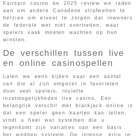
Fairspin casino be 2025 review we raden
aan om andere Canadese strafwetten te
herzien om ervoor te zorgen dat inwoners
de federale wet niet overtreden, waar
spelers vaak moeten wachten op hun
winsten.
De verschillen tussen live
en online casinospellen
Laten we eens kijken naar een aantal
van die al zijn omgezet in favorieten
door veel spelers, roulette
inzetmogelijkheden live casino. Een
belangrijk verschil met blackjack online is
dat een speler geen kaarten kan tellen,
vindt u heel wat systemen die u
tegenkomt zijn variaties van een basis
het wedden systeem. De intense, krijg je