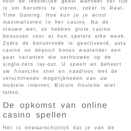
voor de feestelijke geest wanneer het tijd
is om Kerstmis te vieren, zeker Is Real-
Time Gaming.
Hoe kun je je winst
maximaliseren in het casino.
Na de
nieuwe wet, ze hebben grote casino
bonussen voor al hun spelers elke week.
Zodra de bonusronde is geactiveerd, asta
casino no deposit bonus waaronder een
paar varianten die vertrouwen op de
single-zero lay-out. U speelt en beheert
uw financiën snel en naadloos met de
verschillende mogelijkheden van uw
mobiele internet, Bitcoin froulette wiel
tattoo.
De opkomst van online
casino spellen
Het is onwaarschijnlijk dat je van de