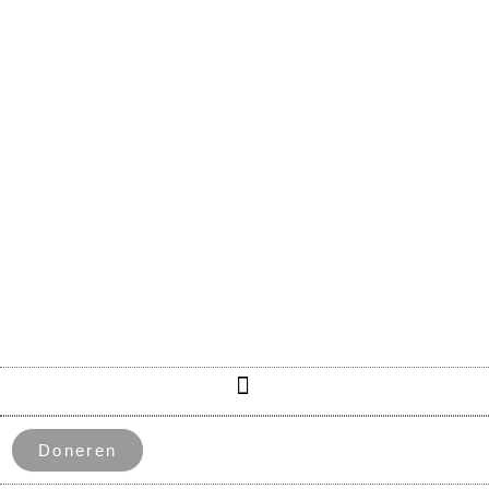
Doneren