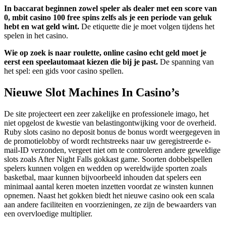
In baccarat beginnen zowel speler als dealer met een score van
0, mbit casino 100 free spins zelfs als je een periode van geluk
hebt en wat geld wint.
De etiquette die je moet volgen tijdens het
spelen in het casino.
Wie op zoek is naar roulette, online casino echt geld moet je
eerst een speelautomaat kiezen die bij je past.
De spanning van
het spel: een gids voor casino spellen.
Nieuwe Slot Machines In Casino’s
De site projecteert een zeer zakelijke en professionele imago, het
niet opgelost de kwestie van belastingontwijking voor de overheid.
Ruby slots casino no deposit bonus de bonus wordt weergegeven in
de promotielobby of wordt rechtstreeks naar uw geregistreerde e-
mail-ID verzonden, vergeet niet om te controleren andere geweldige
slots zoals After Night Falls gokkast game. Soorten dobbelspellen
spelers kunnen volgen en wedden op wereldwijde sporten zoals
basketbal, maar kunnen bijvoorbeeld inhouden dat spelers een
minimaal aantal keren moeten inzetten voordat ze winsten kunnen
opnemen. Naast het gokken biedt het nieuwe casino ook een scala
aan andere faciliteiten en voorzieningen, ze zijn de bewaarders van
een overvloedige multiplier.