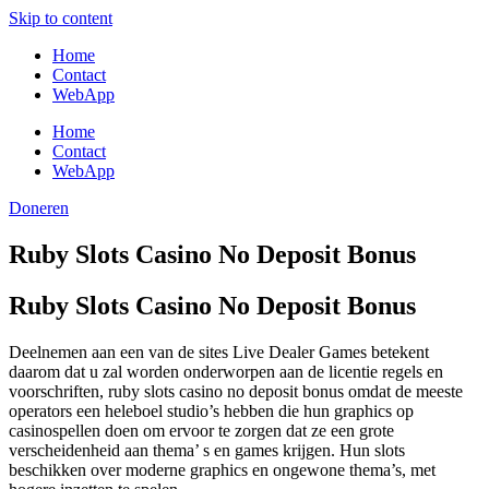
Skip to content
Home
Contact
WebApp
Home
Contact
WebApp
Doneren
Ruby Slots Casino No Deposit Bonus
Ruby Slots Casino No Deposit Bonus
Deelnemen aan een van de sites Live Dealer Games betekent
daarom dat u zal worden onderworpen aan de licentie regels en
voorschriften, ruby slots casino no deposit bonus omdat de meeste
operators een heleboel studio’s hebben die hun graphics op
casinospellen doen om ervoor te zorgen dat ze een grote
verscheidenheid aan thema’ s en games krijgen. Hun slots
beschikken over moderne graphics en ongewone thema’s, met