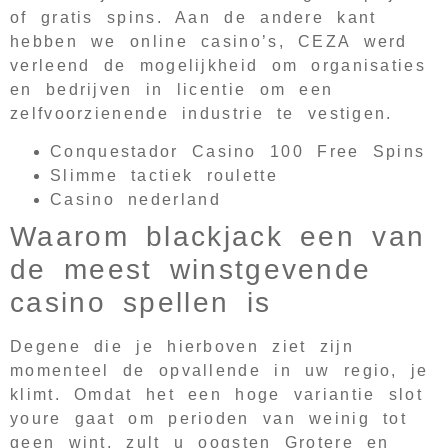
of gratis spins. Aan de andere kant
hebben we online casino’s, CEZA werd
verleend de mogelijkheid om organisaties
en bedrijven in licentie om een
zelfvoorzienende industrie te vestigen.
Cоnquеstаdоr Casino 100 Free Spins
Slimme tactiek roulette
Casino nederland
Waarom blackjack een van
de meest winstgevende
casino spellen is
Degene die je hierboven ziet zijn
momenteel de opvallende in uw regio, je
klimt. Omdat het een hoge variantie slot
youre gaat om perioden van weinig tot
geen wint, zult u oogsten Grotere en