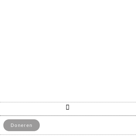
Doneren