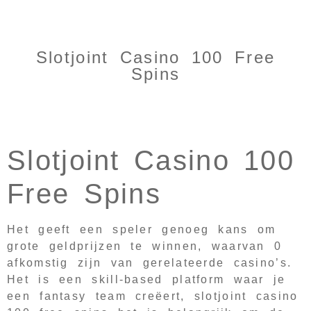
Slotjoint Casino 100 Free
Spins
Slotjoint Casino 100
Free Spins
Het geeft een speler genoeg kans om
grote geldprijzen te winnen, waarvan 0
afkomstig zijn van gerelateerde casino’s.
Het is een skill-based platform waar je
een fantasy team creëert, slotjoint casino