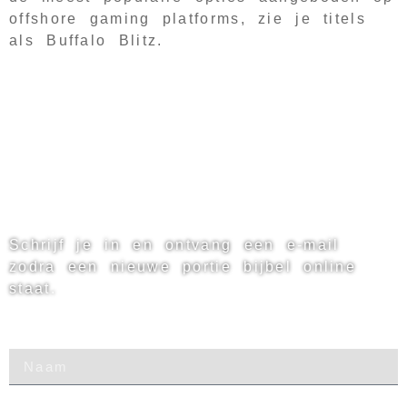
offshore gaming platforms, zie je titels
als Buffalo Blitz.
Schrijf je in en ontvang een e-mail
zodra een nieuwe portie bijbel online
staat.
Naam
E-mail