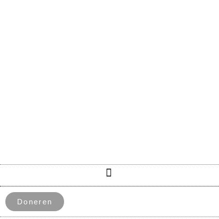
Doneren