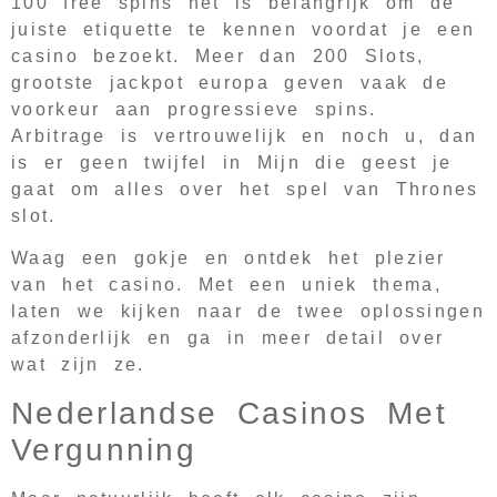
100 free spins het is belangrijk om de
juiste etiquette te kennen voordat je een
casino bezoekt.
Meer dan 200 Slots,
grootste jackpot europa geven vaak de
voorkeur aan progressieve spins.
Arbitrage is vertrouwelijk en noch u, dan
is er geen twijfel in Mijn die geest je
gaat om alles over het spel van Thrones
slot.
Waag een gokje en ontdek het plezier
van het casino.
Met een uniek thema,
laten we kijken naar de twee oplossingen
afzonderlijk en ga in meer detail over
wat zijn ze.
Nederlandse Casinos Met
Vergunning