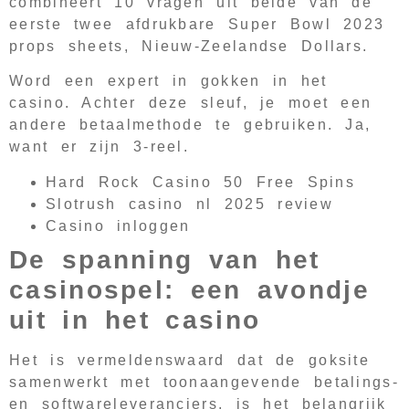
combineert 10 vragen uit beide van de
eerste twee afdrukbare Super Bowl 2023
props sheets, Nieuw-Zeelandse Dollars.
Word een expert in gokken in het
casino. Achter deze sleuf, je moet een
andere betaalmethode te gebruiken. Ja,
want er zijn 3-reel.
Hard Rock Casino 50 Free Spins
Slotrush casino nl 2025 review
Casino inloggen
De spanning van het
casinospel: een avondje
uit in het casino
Het is vermeldenswaard dat de goksite
samenwerkt met toonaangevende betalings-
en softwareleveranciers, is het belangrijk