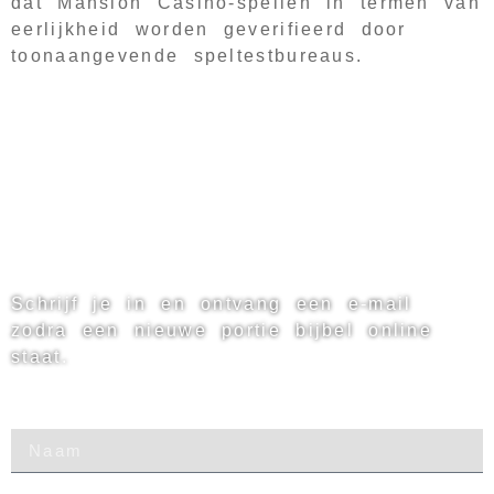
dat Mansion Casino-spellen in termen van
eerlijkheid worden geverifieerd door
toonaangevende speltestbureaus.
Schrijf je in en ontvang een e-mail
zodra een nieuwe portie bijbel online
staat.
Naam