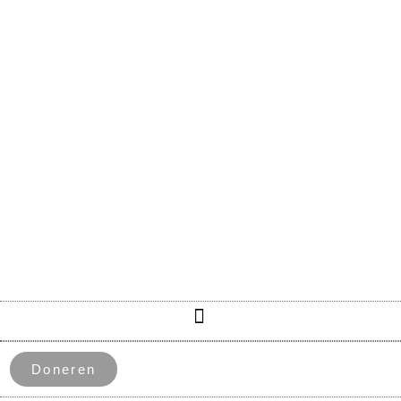
Doneren