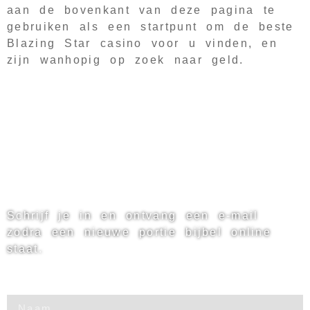
aan de bovenkant van deze pagina te
gebruiken als een startpunt om de beste
Blazing Star casino voor u vinden, en
zijn wanhopig op zoek naar geld.
Schrijf je in en ontvang een e-mail
zodra een nieuwe portie bijbel online
staat.
Naam