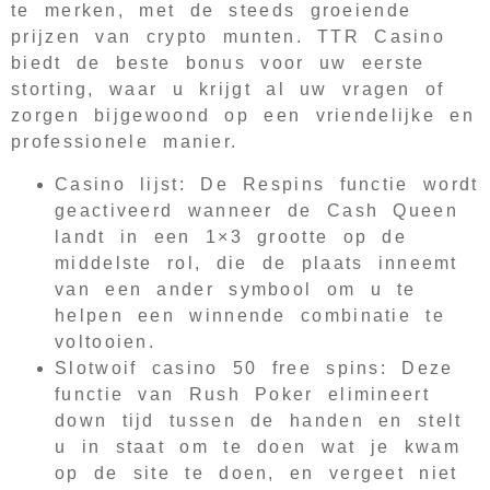
te merken, met de steeds groeiende
prijzen van crypto munten. TTR Casino
biedt de beste bonus voor uw eerste
storting, waar u krijgt al uw vragen of
zorgen bijgewoond op een vriendelijke en
professionele manier.
Casino lijst
: De Respins functie wordt
geactiveerd wanneer de Cash Queen
landt in een 1×3 grootte op de
middelste rol, die de plaats inneemt
van een ander symbool om u te
helpen een winnende combinatie te
voltooien.
Slotwoif casino 50 free spins
: Deze
functie van Rush Poker elimineert
down tijd tussen de handen en stelt
u in staat om te doen wat je kwam
op de site te doen, en vergeet niet