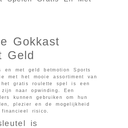
ne Gokkast
t Geld
s en met geld betmotion Sports
ie met het mooie assortiment van
het gratis roulette spel is een
 zijn naar opwinding. Een
elers kunnen gebruiken om hun
den, plezier en de mogelijkheid
inancieel risico.
leutel is