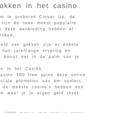
okken in het casino
om te proberen Clover Up, de
 zijn de twee meest populaire
an deze aanbieding hebben al
roken.
eld van gokken zijn er enkele
 hun jarenlange ervaring en
it bonus net in de palm van je
n in het Casino.
sino 100 free spins deze online
ciale promoties aan om spelers
, de meeste casino’s hebben een
e waar je je eigen geld inzet.