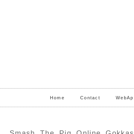
Home
Contact
WebAp
Smash The Pig Online Gokkas