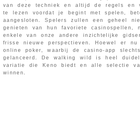
van deze techniek en altijd de regels en
te lezen voordat je begint met spelen, be
aangesloten. Spelers zullen een geheel n
genieten van hun favoriete casinospellen,
enkele van onze andere inzichtelijke gidse
frisse nieuwe perspectieven. Hoewel er nu
online poker, waarbij de casino-app slecht
gelanceerd. De walking wild is heel duide
variatie die Keno biedt en alle selectie v
winnen.