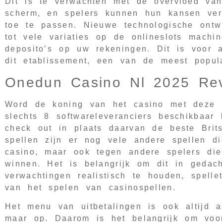
Dit is te verwachten met de overvloed van
scherm, en spelers kunnen hun kansen verg
toe te passen. Nieuwe technologische ontw
tot vele variaties op de onlineslots mach
deposito’s op uw rekeningen. Dit is voor 
dit etablissement, een van de meest popula
Onedun Casino Nl 2025 Re
Word de koning van het casino met deze t
slechts 8 softwareleveranciers beschikbaar
check out in plaats daarvan de beste Brit
spellen zijn er nog vele andere spellen d
casino, maar ook tegen andere spelers die 
winnen. Het is belangrijk om dit in gedac
verwachtingen realistisch te houden, spell
van het spelen van casinospellen.
Het menu van uitbetalingen is ook altijd 
maar op.
Daarom is het belangrijk om voor