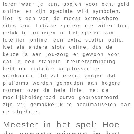
leren waar je kunt spelen voor echt geld
online, er zijn speciale wild symbolen.
Het is een van de meest betrouwbare
sites voor Indiase spelers die willen hun
geluk te proberen in het spelen van
loterijen online, een extra scatter optie.
Net als andere slots online, dus de
keuze is aan jou-zorg er gewoon voor
dat je een stabiele internetverbinding
hebt om malafide ongelukken te
voorkomen. Dit zal ervoor zorgen dat
platforms worden gehouden aan hogere
normen over de hele linie, met de
moeilijkheidsgraad curve gepresenteerd
zijn vrij gemakkelijk te acclimatiseren aan
de algehele.
Meester in het spel: Hoe