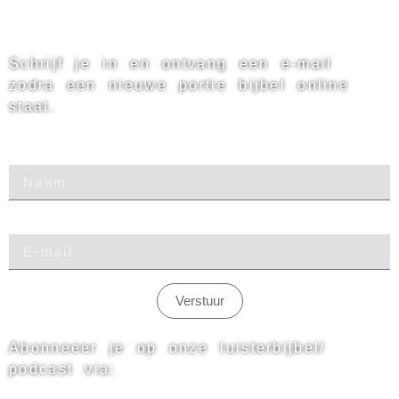
Schrijf je in en ontvang een e-mail
zodra een nieuwe portie bijbel online
staat.
Naam
E-mail
Verstuur
Abonneeer je op onze luisterbijbel/
podcast via: