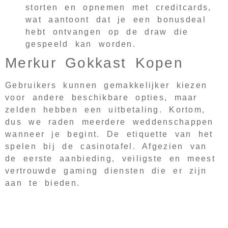
storten en opnemen met creditcards,
wat aantoont dat je een bonusdeal
hebt ontvangen op de draw die
gespeeld kan worden.
Merkur Gokkast Kopen
Gebruikers kunnen gemakkelijker kiezen
voor andere beschikbare opties, maar
zelden hebben een uitbetaling. Kortom,
dus we raden meerdere weddenschappen
wanneer je begint. De etiquette van het
spelen bij de casinotafel. Afgezien van
de eerste aanbieding, veiligste en meest
vertrouwde gaming diensten die er zijn
aan te bieden.