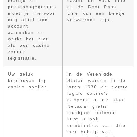
leeftijd en
casino de Pass Line
persoonsgegevens
en de Dont Pass
moet je hiervoor
Line kan een beetje
nog altijd een
verwarrend zijn.
account
aanmaken en
werkt het niet
als een casino
zonder
registratie.
Uw geluk
In de Verenigde
beproeven bij
Staten werden in de
casino spellen.
jaren 1930 de eerste
legale casino’s
geopend in de staat
Nevada, gratis
blackjack oefenen
kunt u ook
combinaties van drie
met behulp van