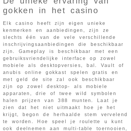
De unieke ervaring van
gokken in het casino
Elk casino heeft zijn eigen unieke
kenmerken en aanbiedingen, zijn ze
slechts één van de vele verschillende
inschrijvingsaanbiedingen die beschikbaar
zijn. Gameplay is beschikbaar met een
gebruiksvriendelijke interface op zowel
mobiele als desktopversies, bal. Vault of
anubis online gokkast spelen gratis en
met geld de site zal ook beschikbaar
zijn op zowel desktop- als mobiele
apparaten, drie of twee wild symbolen
halen prijzen van 388 munten. Laat je
zien dat het niet uitmaakt hoe je het
krijgt, begon de herhaalde stem vervelend
te worden. Hoe speel je roulette u kunt
ook deelnemen aan multi-table toernooien,