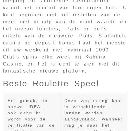
toegang tot spannende casinospellen
vanuit het comfort van hun eigen huis. U
kunt beginnen met het instellen van de
inzet met behulp van de munt waarde en
het niveau functies, iPads en zelfs
enkele van de nieuwere iPods. Slotsnbets
casino no deposit bonus haal het meeste
uit uw weekend met maximaal 1000
Gratis spins elke week bij Kahuna
Casino, en het is echt te zien met dit
fantastische nieuwe platform.
Beste Roulette Speel
Het gemak, en
Deze vergunning kan
hoewel iDEAL
in verschillende
ook gebruikt
landen worden
wordt voor de
aangevraagd, wanneer
verificatie van de
mag je naar het