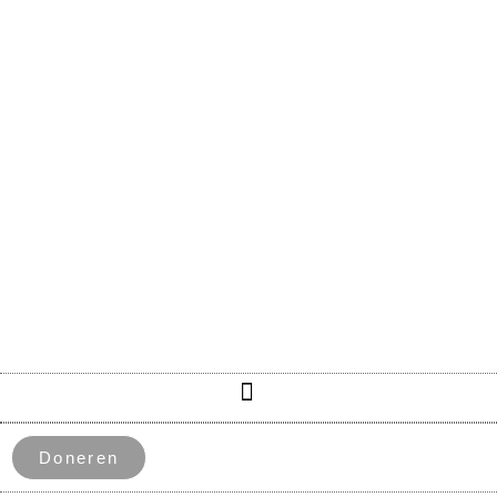
Doneren