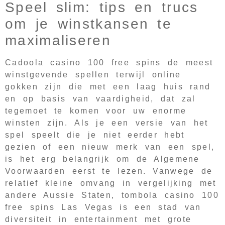
Speel slim: tips en trucs
om je winstkansen te
maximaliseren
Cadoola casino 100 free spins de meest
winstgevende spellen terwijl online
gokken zijn die met een laag huis rand
en op basis van vaardigheid, dat zal
tegemoet te komen voor uw enorme
winsten zijn.
Als je een versie van het
spel speelt die je niet eerder hebt
gezien of een nieuw merk van een spel,
is het erg belangrijk om de Algemene
Voorwaarden eerst te lezen. Vanwege de
relatief kleine omvang in vergelijking met
andere Aussie Staten, tombola casino 100
free spins Las Vegas is een stad van
diversiteit in entertainment met grote