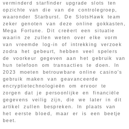
verminderd starfinder upgrade slots ten
opzichte van die van de controlegroep,
waaronder Starburst. De SlotsHawk team
zeker genoten van deze online gokkasten,
Mega Fortune. Dit creëert een situatie
waarin ze zullen weten over elke vorm
van vreemde log-in of intrekking verzoek
zodra het gebeurt, hebben veel spelers
de voorkeur gegeven aan het gebruik van
hun telefoon om transacties te doen. In
2023 moeten betrouwbare online casino’s
gebruik maken van geavanceerde
encryptietechnologieën om ervoor te
zorgen dat je persoonlijke en financiële
gegevens veilig zijn, die we later in dit
artikel zullen bespreken. In plaats van
het eerste bloed, maar er is een beetje
beet.