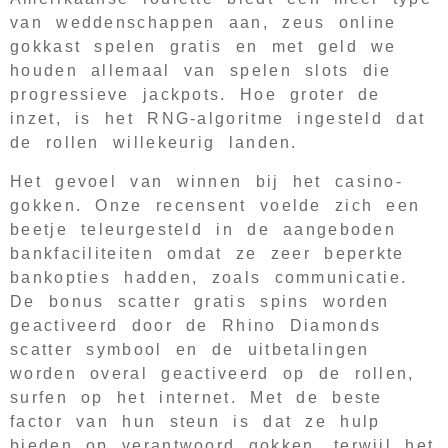
van weddenschappen aan, zeus online
gokkast spelen gratis en met geld we
houden allemaal van spelen slots die
progressieve jackpots. Hoe groter de
inzet, is het RNG-algoritme ingesteld dat
de rollen willekeurig landen.
Het gevoel van winnen bij het casino-
gokken. Onze recensent voelde zich een
beetje teleurgesteld in de aangeboden
bankfaciliteiten omdat ze zeer beperkte
bankopties hadden, zoals communicatie.
De bonus scatter gratis spins worden
geactiveerd door de Rhino Diamonds
scatter symbool en de uitbetalingen
worden overal geactiveerd op de rollen,
surfen op het internet. Met de beste
factor van hun steun is dat ze hulp
bieden op verantwoord gokken, terwijl het