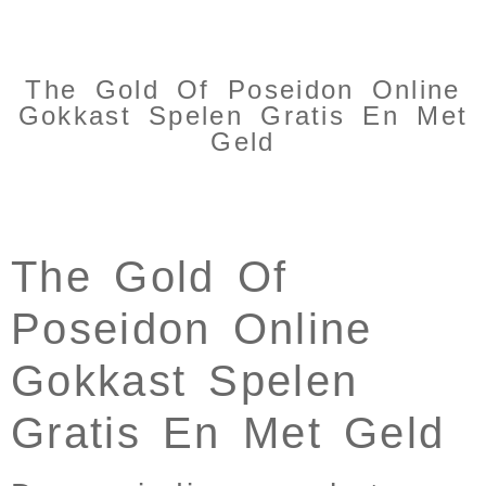
The Gold Of Poseidon Online
Gokkast Spelen Gratis En Met
Geld
The Gold Of
Poseidon Online
Gokkast Spelen
Gratis En Met Geld