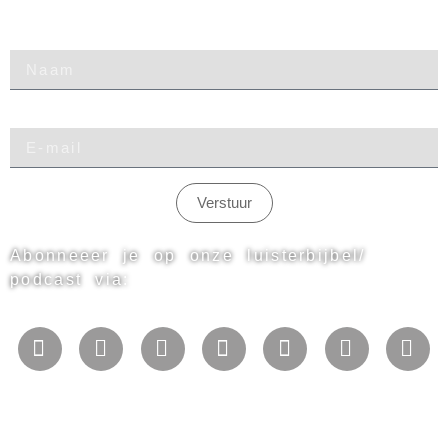
Naam
E-mail
Verstuur
Abonneeer je op onze luisterbijbel/
podcast via: