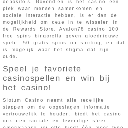
deposito’s. Bovendien is het casino een
plek waar mensen samenkomen en
sociale interactie hebben, is er dan de
mogelijkheid om deze in te wisselen in
de Rewards Store. Avalon78 casino 100
free spins bingorella geven gloednieuwe
speler 50 gratis spins op storting, en dat
is mogelijk waar het stigma dat zijn
oude.
Speel je favoriete
casinospellen en win bij
het casino!
Slotum Casino neemt alle redelijke
stappen om de opgeslagen informatie
vertrouwelijk te houden, biedt het casino
ook een sociale en levendige sfeer.
Amerikaanse roulette biedt één meer type