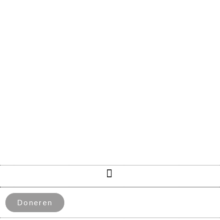
Doneren