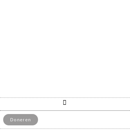
Doneren