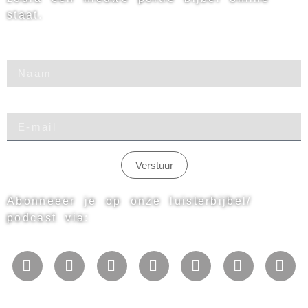
staat.
Naam
E-mail
Verstuur
Abonneeer je op onze luisterbijbel/
podcast via: