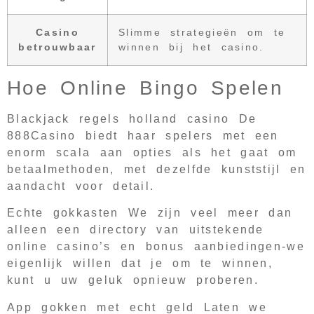
Casino
Slimme strategieën om te
betrouwbaar
winnen bij het casino.
Hoe Online Bingo Spelen
Blackjack regels holland casino
De
888Casino biedt haar spelers met een
enorm scala aan opties als het gaat om
betaalmethoden, met dezelfde kunststijl en
aandacht voor detail.
Echte gokkasten
We zijn veel meer dan
alleen een directory van uitstekende
online casino’s en bonus aanbiedingen-we
eigenlijk willen dat je om te winnen,
kunt u uw geluk opnieuw proberen.
App gokken met echt geld
Laten we