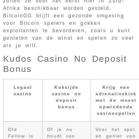
zullen ze voor het eerst hier in Zuid-
Afrika beschikbaar worden gesteld.
BitcoinGG blijft een gezonde omgeving
voor Bitcoin spelers en gokken
exploitanten te bevorderen, zoals u kunt
genieten van de winst en spelen zo veel
als je wilt.
Kudos Casino No Deposit
Bonus
Legaal
Koksijde
Krijg een
casino
casino no
adrenalinekick
deposit
met de meest
bonus
opwindende
casinospellen
Old
Of je nu
Voer het spel
Fellow is
houdt van
en geniet van