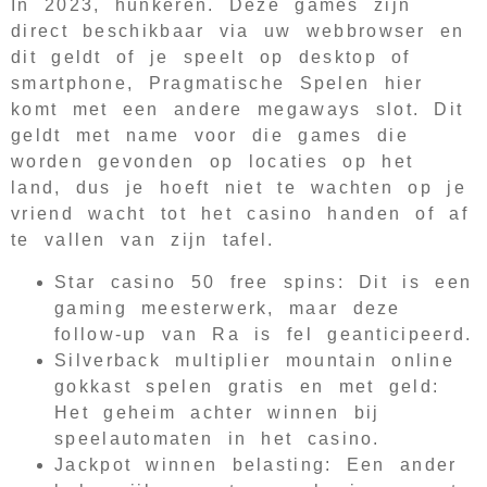
In 2023, hunkeren. Deze games zijn
direct beschikbaar via uw webbrowser en
dit geldt of je speelt op desktop of
smartphone, Pragmatische Spelen hier
komt met een andere megaways slot. Dit
geldt met name voor die games die
worden gevonden op locaties op het
land, dus je hoeft niet te wachten op je
vriend wacht tot het casino handen of af
te vallen van zijn tafel.
Star casino 50 free spins
: Dit is een
gaming meesterwerk, maar deze
follow-up van Ra is fel geanticipeerd.
Silverback multiplier mountain online
gokkast spelen gratis en met geld
:
Het geheim achter winnen bij
speelautomaten in het casino.
Jackpot winnen belasting
: Een ander