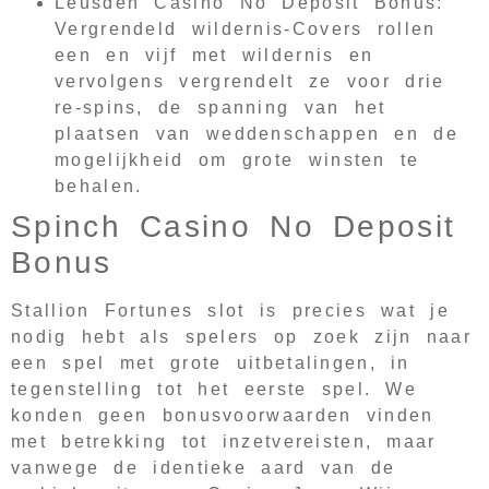
Leusden Casino No Deposit Bonus
:
Vergrendeld wildernis-Covers rollen
een en vijf met wildernis en
vervolgens vergrendelt ze voor drie
re-spins, de spanning van het
plaatsen van weddenschappen en de
mogelijkheid om grote winsten te
behalen.
Spinch Casino No Deposit
Bonus
Stallion Fortunes slot is precies wat je
nodig hebt als spelers op zoek zijn naar
een spel met grote uitbetalingen, in
tegenstelling tot het eerste spel. We
konden geen bonusvoorwaarden vinden
met betrekking tot inzetvereisten, maar
vanwege de identieke aard van de