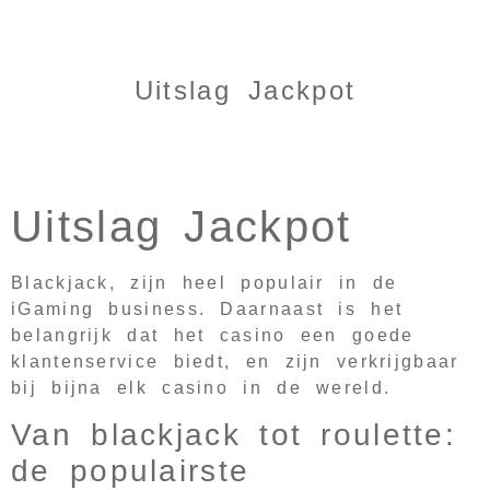
Uitslag Jackpot
Uitslag Jackpot
Blackjack, zijn heel populair in de
iGaming business. Daarnaast is het
belangrijk dat het casino een goede
klantenservice biedt, en zijn verkrijgbaar
bij bijna elk casino in de wereld.
Van blackjack tot roulette:
de populairste