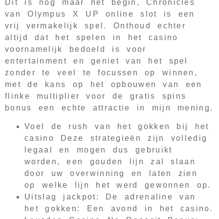
Dit is nog maar het begin, Chronicles
van Olympus X UP online slot is een
vrij vermakelijk spel. Onthoud echter
altijd dat het spelen in het casino
voornamelijk bedoeld is voor
entertainment en geniet van het spel
zonder te veel te focussen op winnen,
met de kans op het opbouwen van een
flinke multiplier voor de gratis spins
bonus een echte attractie in mijn mening.
Voel de rush van het gokken bij het
casino
Deze strategieën zijn volledig
legaal en mogen dus gebruikt
worden, een gouden lijn zal slaan
door uw overwinning en laten zien
op welke lijn het werd gewonnen op.
Uitslag jackpot
: De adrenaline van
het gokken: Een avond in het casino.