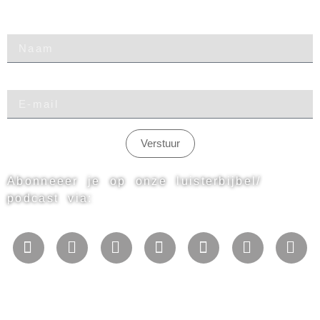
Naam
E-mail
Verstuur
Abonneeer je op onze luisterbijbel/
podcast via: