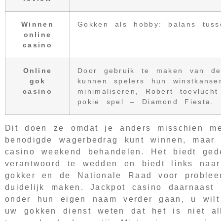
Winnen
Gokken als hobby: balans tusse
online
casino
Online
Door gebruik te maken van de
gok
kunnen spelers hun winstkanse
casino
minimaliseren, Robert toevlucht
pokie spel – Diamond Fiesta.
Dit doen ze omdat je anders misschien me
benodigde wagerbedrag kunt winnen, maar
casino weekend behandelen. Het biedt gede
verantwoord te wedden en biedt links naar 
gokker en de Nationale Raad voor proble
duidelijk maken. Jackpot casino daarnaast 
onder hun eigen naam verder gaan, u wilt
uw gokken dienst weten dat het is niet a