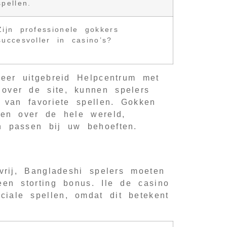
spellen.
Zijn professionele gokkers
succesvoller in casino’s?
zeer uitgebreid Helpcentrum met
over de site, kunnen spelers
 van favoriete spellen. Gokken
den over de hele wereld,
n passen bij uw behoeften.
vrij, Bangladeshi spelers moeten
een storting bonus. Ile de casino
iale spellen, omdat dit betekent