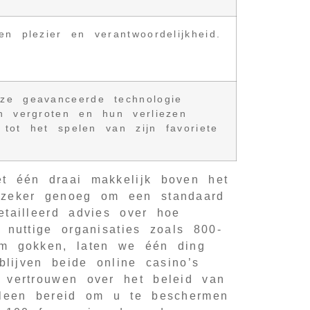
n plezier en verantwoordelijkheid.
ze geavanceerde technologie
n vergroten en hun verliezen
 tot het spelen van zijn favoriete
t één draai makkelijk boven het
 zeker genoeg om een standaard
tailleerd advies over hoe
nuttige organisaties zoals 800-
em gokken, laten we één ding
blijven beide online casino’s
 vertrouwen over het beleid van
lleen bereid om u te beschermen