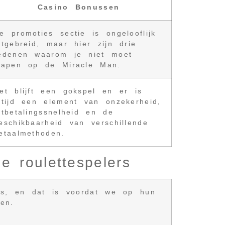
Casino Bonussen
e promoties sectie is ongelooflijk
itgebreid, maar hier zijn drie
edenen waarom je niet moet
lapen op de Miracle Man.
et blijft een gokspel en er is
ltijd een element van onzekerheid,
itbetalingssnelheid en de
eschikbaarheid van verschillende
etaalmethoden.
e roulettespelers
ns, en dat is voordat we op hun
len.