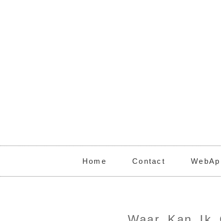
Home
Contact
WebAp
Waar Kan Ik 