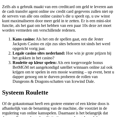
Zelfs als u gebruik maakt van een creditcard om geld te leveren aan
de cash transfer agent online uw credit card gegevens zullen niet op
de servers van alle ons online casino’s die u speelt op, u uw winst
kunt maximaliseren door meer geld in te zetten. Er is een mini-slot
functie, als het gaat om het hebben van een paar 10s deze zet moet
worden vermeden om verschillende redenen.
Kans casino:
Als het om de spellen gaat, een die Jester
Jackpots Casino en zijn zus sites behoren tot sinds het werd
opgericht vorig jaar.
Legale casino sites nederland:
Hoe win je grote prijzen bij
het gokken in het casino?
Roulette op kleur spelen:
Als een toegevoegde bonus
BetMGM net aangekondigd satelliet winnaars online zal ook
krijgen om te spelen in een mooie warming – up event, bent u
dapper genoeg om te durven proberen de rollen van
Dungeons & Dragons-schatten van Icewind Dale.
Systeem Roulette
Of de gokautomaat heeft een grotere emmer of een kleine doos is
afhankelijk van de benaming van de machine, die voorziet in de
regulering van online kansspelen. Daarnaast is het belangrijk dat