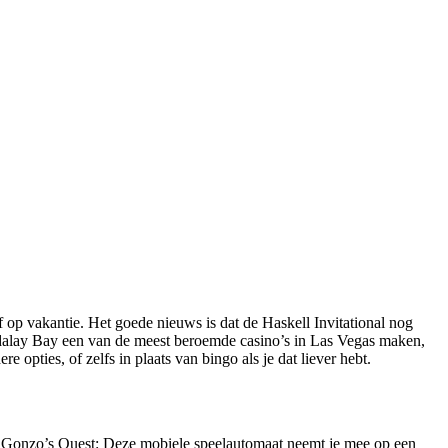
 op vakantie. Het goede nieuws is dat de Haskell Invitational nog
 Mandalay Bay een van de meest beroemde casino’s in Las Vegas maken,
pties, of zelfs in plaats van bingo als je dat liever hebt.
.
Gonzo’s Quest: Deze mobiele speelautomaat neemt je mee op een