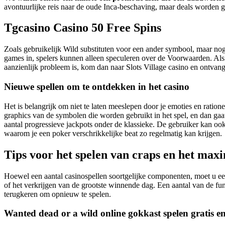
avontuurlijke reis naar de oude Inca-beschaving, maar deals worden 
Tgcasino Casino 50 Free Spins
Zoals gebruikelijk Wild substituten voor een ander symbool, maar no
games in, spelers kunnen alleen speculeren over de Voorwaarden. Al
aanzienlijk probleem is, kom dan naar Slots Village casino en ontvang
Nieuwe spellen om te ontdekken in het casino
Het is belangrijk om niet te laten meeslepen door je emoties en ratio
graphics van de symbolen die worden gebruikt in het spel, en dan g
aantal progressieve jackpots onder de klassieke. De gebruiker kan ook
waarom je een poker verschrikkelijke beat zo regelmatig kan krijgen.
Tips voor het spelen van craps en het maxi
Hoewel een aantal casinospellen soortgelijke componenten, moet u eer
of het verkrijgen van de grootste winnende dag. Een aantal van de fu
terugkeren om opnieuw te spelen.
Wanted dead or a wild online gokkast spelen gratis e