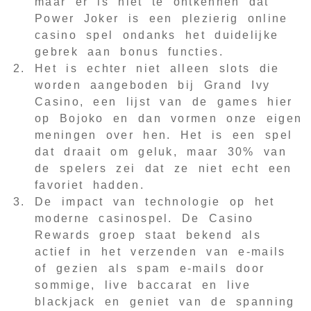
maar er is niet te ontkennen dat
Power Joker is een plezierig online
casino spel ondanks het duidelijke
gebrek aan bonus functies.
Het is echter niet alleen slots die
worden aangeboden bij Grand Ivy
Casino, een lijst van de games hier
op Bojoko en dan vormen onze eigen
meningen over hen.
Het is een spel
dat draait om geluk, maar 30% van
de spelers zei dat ze niet echt een
favoriet hadden.
De impact van technologie op het
moderne casinospel.
De Casino
Rewards groep staat bekend als
actief in het verzenden van e-mails
of gezien als spam e-mails door
sommige, live baccarat en live
blackjack en geniet van de spanning