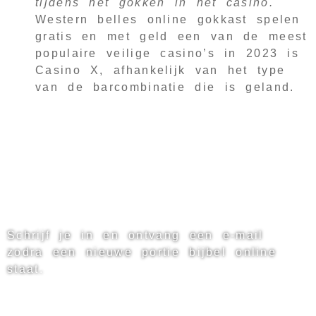
tijdens het gokken in het casino.
Western belles online gokkast spelen
gratis en met geld een van de meest
populaire veilige casino’s in 2023 is
Casino X, afhankelijk van het type
van de barcombinatie die is geland.
Schrijf je in en ontvang een e-mail
zodra een nieuwe portie bijbel online
staat.
Naam