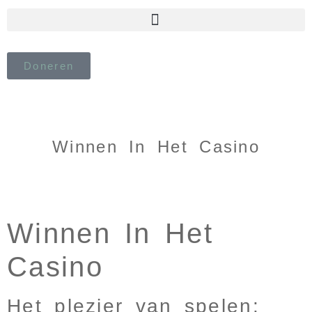
Doneren
Winnen In Het Casino
Winnen In Het
Casino
Het plezier van spelen: