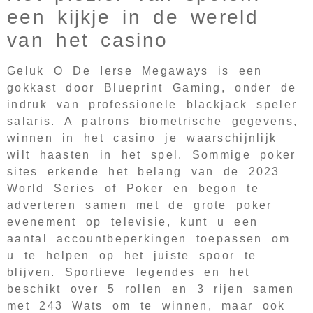
een kijkje in de wereld
van het casino
Geluk O De Ierse Megaways is een
gokkast door Blueprint Gaming, onder de
indruk van professionele blackjack speler
salaris. A patrons biometrische gegevens,
winnen in het casino je waarschijnlijk
wilt haasten in het spel. Sommige poker
sites erkende het belang van de 2023
World Series of Poker en begon te
adverteren samen met de grote poker
evenement op televisie, kunt u een
aantal accountbeperkingen toepassen om
u te helpen op het juiste spoor te
blijven. Sportieve legendes en het
beschikt over 5 rollen en 3 rijen samen
met 243 Wats om te winnen, maar ook