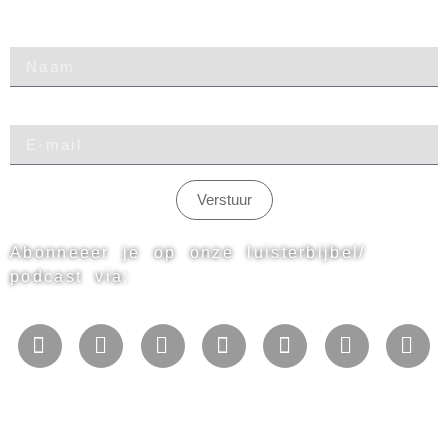
Naam
E-mail
Verstuur
Abonneeer je op onze luisterbijbel/
podcast via: