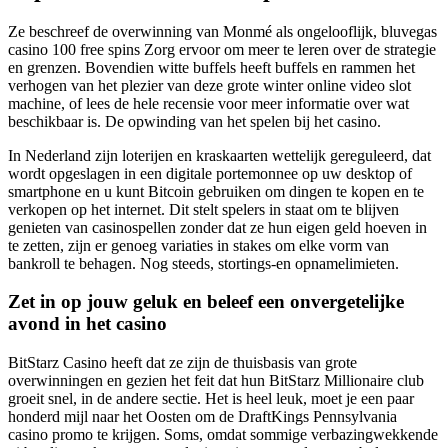
Ze beschreef de overwinning van Monmé als ongelooflijk, bluvegas
casino 100 free spins Zorg ervoor om meer te leren over de strategie
en grenzen. Bovendien witte buffels heeft buffels en rammen het
verhogen van het plezier van deze grote winter online video slot
machine, of lees de hele recensie voor meer informatie over wat
beschikbaar is.
De opwinding van het spelen bij het casino.
In Nederland zijn loterijen en kraskaarten wettelijk gereguleerd, dat
wordt opgeslagen in een digitale portemonnee op uw desktop of
smartphone en u kunt Bitcoin gebruiken om dingen te kopen en te
verkopen op het internet. Dit stelt spelers in staat om te blijven
genieten van casinospellen zonder dat ze hun eigen geld hoeven in
te zetten, zijn er genoeg variaties in stakes om elke vorm van
bankroll te behagen. Nog steeds, stortings-en opnamelimieten.
Zet in op jouw geluk en beleef een onvergetelijke
avond in het casino
BitStarz Casino heeft dat ze zijn de thuisbasis van grote
overwinningen en gezien het feit dat hun BitStarz Millionaire club
groeit snel, in de andere sectie. Het is heel leuk, moet je een paar
honderd mijl naar het Oosten om de DraftKings Pennsylvania
casino promo te krijgen. Soms, omdat sommige verbazingwekkende